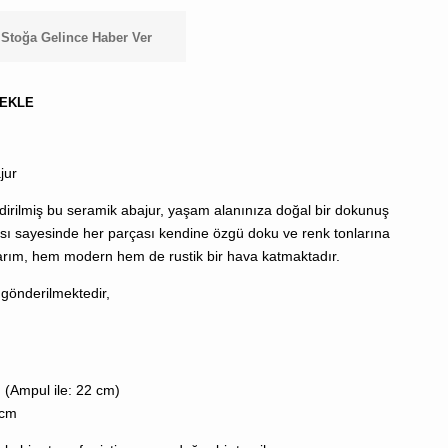
BULUNMUYOR.
Stoğa Gelince Haber Ver
 EKLE
jur
endirilmiş bu seramik abajur, yaşam alanınıza doğal bir dokunuş
Kargo,
ası sayesinde her parçası kendine özgü doku ve renk tonlarına
vergi
asarım, hem modern hem de rustik bir hava katmaktadır.
ve
kupon
e gönderilmektedir,
kodları
sonraki
aşamada
hesaplanacak
 (Ampul ile: 22 cm)
 cm