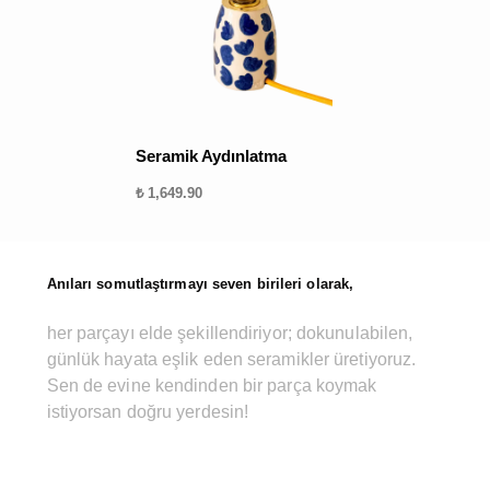
Seramik Aydınlatma
₺ 1,649.90
Anıları somutlaştırmayı seven birileri olarak,
her parçayı elde şekillendiriyor; dokunulabilen,
günlük hayata eşlik eden seramikler üretiyoruz.
Sen de evine kendinden bir parça koymak
istiyorsan doğru yerdesin!