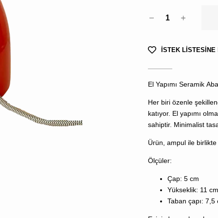
1
İSTEK LİSTESİNE
El Yapımı
Seramik
Aba
Her biri özenle şekill
katıyor. El yapımı olm
sahiptir. Minimalist t
Ürün, ampul ile birlikt
Ölçüler:
Çap: 5 cm
Yükseklik: 11 cm
Taban çapı: 7,5